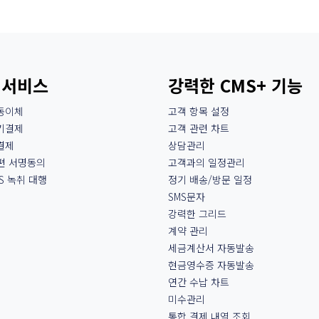
 서비스
강력한 CMS+ 기능
동이체
고객 항목 설정
기결제
고객 관련 차트
결제
상담관리
간편 서명동의
고객과의 일정관리
S 녹취 대행
정기 배송/방문 일정
SMS문자
강력한 그리드
계약 관리
세금계산서 자동발송
현금영수증 자동발송
연간 수납 차트
미수관리
통합 결제 내역 조회