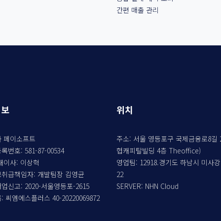
간편 매출 관리
정보
위치
 페이소프트
주소: 서울 영등포구 국제금융로8길 2
번호: 581-87-00534
협캐피탈빌딩 4층 Theoffice)
내이사: 이상혁
영업팀: 12918.경기도 하남시 미사
취급책임자: 개발팀장 김영균
22
신고: 2020-서울영등포-2615
SERVER: NHN Cloud
 씨엠에스플러스 40-20220069872