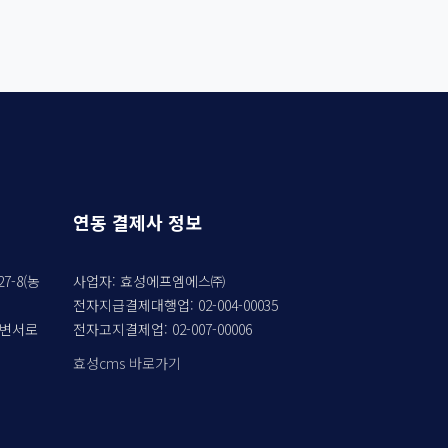
연동 결제사 정보
7-8(농
사업자: 효성에프엠에스㈜
전자지급결제대행업: 02-004-00035
강변서로
전자고지결제업: 02-007-00006
효성cms 바로가기