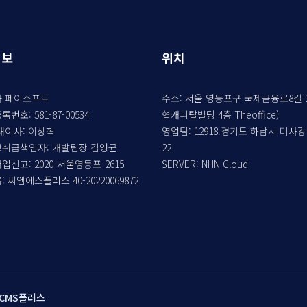
정보
위치
 페이소프트
주소: 서울 영등포구 국제금융로8길 2
번호: 581-87-00534
협캐피탈빌딩 4층 Theoffice)
내이사: 이상혁
영업팀: 12918.경기도 하남시 미사
취급책임자: 개발팀장 김영균
22
신고: 2020-서울영등포-2615
SERVER: NHN Cloud
 씨엠에스플러스 40-20220069872
me CMS플러스