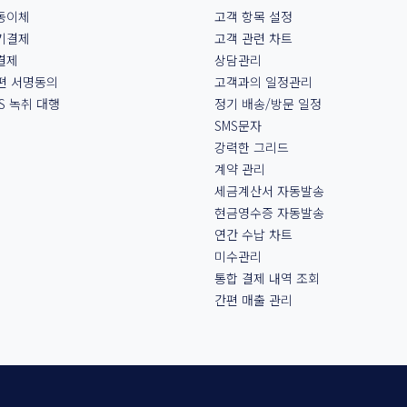
동이체
고객 항목 설정
기결제
고객 관련 차트
결제
상담관리
간편 서명동의
고객과의 일정관리
S 녹취 대행
정기 배송/방문 일정
SMS문자
강력한 그리드
계약 관리
세금계산서 자동발송
현금영수증 자동발송
연간 수납 차트
미수관리
통합 결제 내역 조회
간편 매출 관리