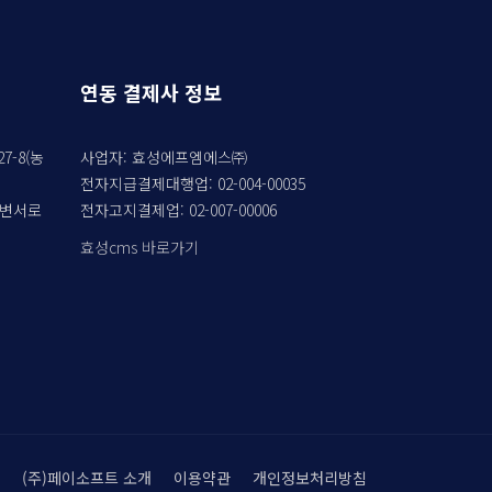
연동 결제사 정보
7-8(농
사업자: 효성에프엠에스㈜
전자지급결제대행업: 02-004-00035
강변서로
전자고지결제업: 02-007-00006
효성cms 바로가기
(주)페이소프트 소개
이용약관
개인정보처리방침